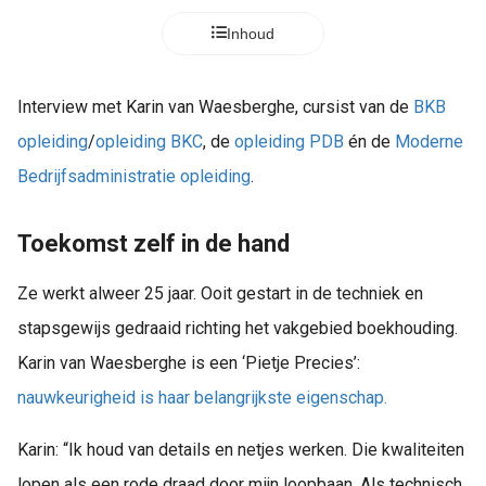
s kan de
Inhoud
e niet
oneren.
ieken
Interview met Karin van Waesberghe, cursist van de
BKB
ische
opleiding
/
opleiding BKC
, de
opleiding PDB
én de
Moderne
s worden
Bedrijfsadministratie opleiding
.
kt om
em
Toekomst zelf in de hand
tie te
elen over
Ze werkt alweer 25 jaar. Ooit gestart in de techniek en
drag van
zoeker op
stapsgewijs gedraaid richting het vakgebied boekhouding.
site.
Karin van Waesberghe is een ‘Pietje Precies’:
ing
nauwkeurigheid is haar belangrijkste eigenschap.
ingcookies
Karin: “Ik houd van details en netjes werken. Die kwaliteiten
 gebruikt
oekers te
lopen als een rode draad door mijn loopbaan. Als technisch