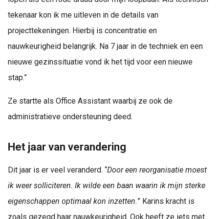
 op de
tekenaar kon ik me uitleven in de details van
e. Hierdoor
projecttekeningen. Hierbij is concentratie en
 website-
ren
nauwkeurigheid belangrijk. Na 7 jaar in de techniek en een
nte
nieuwe gezinssituatie vond ik het tijd voor een nieuwe
enties
stap.”
gebaseerd
 gedrag van
Ze startte als Office Assistant waarbij ze ook de
ezoeker.
administratieve ondersteuning deed.
uren
Het jaar van verandering
Dit jaar is er veel veranderd. “
Door een reorganisatie moest
ik weer solliciteren. Ik wilde een baan waarin ik mijn sterke
eigenschappen optimaal kon inzetten.
” Karins kracht is
zoals gezegd haar nauwkeurigheid. Ook heeft ze iets met