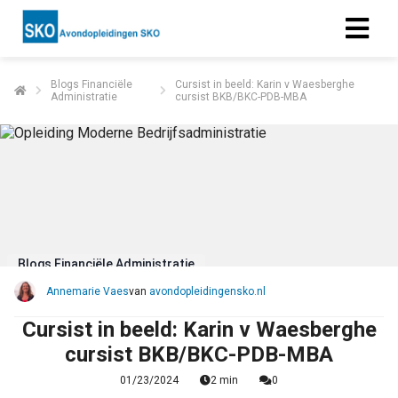
Blogs Financiële
Cursist in beeld: Karin v Waesberghe
Administratie
cursist BKB/BKC-PDB-MBA
ngen
 policy
oneel
onele
s zijn
Blogs Financiële Administratie
kelijk om
Annemarie Vaes
van
avondopleidingensko.nl
bsite te
ken. Ze
Cursist in beeld: Karin v Waesberghe
 gebruikt
cursist BKB/BKC-PDB-MBA
asisfuncties
01/23/2024
2 min
0
der deze