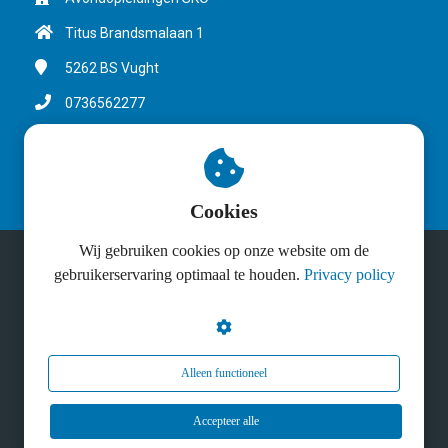
Titus Brandsmalaan 1
5262 BS
Vught
0736562277
info@avondopleidingensko.nl
KvK nummer: 41084220
Cookies
Wij gebruiken cookies op onze website om de
gebruikerservaring optimaal te houden.
Privacy policy
© Avondopleidingen SKO 2025
Alleen functioneel
Accepteer alle