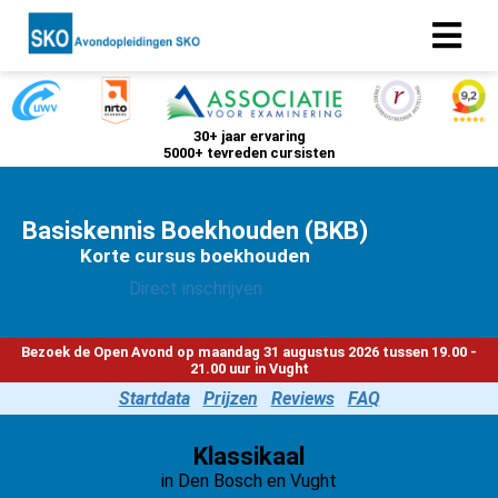
ngen
30+ jaar ervaring
5000+ tevreden cursisten
 policy
Basiskennis Boekhouden (BKB)
Korte cursus boekhouden
oneel
Direct inschrijven
onele
s zijn
kelijk om
Bezoek de Open Avond op maandag 31 augustus 2026 tussen 19.00 -
21.00 uur in Vught
bsite te
Startdata
Prijzen
Reviews
FAQ
ken. Ze
 gebruikt
Klassikaal
asisfuncties
in Den Bosch en Vught
der deze