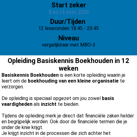
s kan de
Start zeker
e niet
8 en 14 sept 2026
oneren.
Duur/Tijden
12 lesavonden 18.45 - 20.45
ieken
Niveau
ische
vergelijkbaar met MBO-3
s worden
kt om
Opleiding Basiskennis Boekhouden in 12
em
weken
tie te
Basiskennis Boekhouden
is een korte opleiding waarin je
elen over
leert om de
boekhouding van een kleine organisatie
te
drag van
verzorgen.
zoeker op
De opleiding is speciaal opgezet om jou zowel
basis
site.
vaardigheden
als
inzicht
te bieden.
ing
Tijdens de opleiding merk je direct dat financiële zaken helder
ingcookies
en begrijpelijk worden. Ook door de financiële termen die je
onder de knie krijgt.
 gebruikt
Je krijgt inzicht in de processen die zich achter het
oekers te