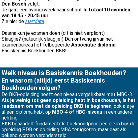
Den Bosch
volgt.
Je gaat één avond/week naar school. In
totaal 10 avonden
van 18.45 - 20.45 uur
.
Zie hier de
startdata
.
Daarna kun je examen doen (dit is niet verplicht).
Slaag je? (natuurlijk slaag je!) Dan ontvang jij van het
examenbureau het felbegeerde
Associatie diploma
Basiskennis Boekhouden BKB!
Welk niveau is Basiskennis Boekhouden?
En waarom (altijd) eerst Basiskennis
Boekhouden volgen?
De BKB-opleiding heeft een niveau vergelijkbaar met MBO-3.
Als je weinig tot geen opleiding hebt in boekhouden, is het
raadzaam om met de opleiding BKB te beginnen
, ook als je
al een diploma hebt op
MBO-4 of HBO-niveau
in een andere
richting.
BKB behandelt fundamentele boekhoudprincipes die in bijv. de
opleiding PDB en opleiding MBA terugkeren, maar daar als
bekend worden verondersteld.