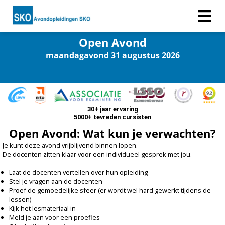
Open Avond
maandagavond 31 augustus 2026
ngen
 policy
30+ jaar ervaring
5000+ tevreden cursisten
oneel
Open Avond: Wat kun je verwachten?
onele
Je kunt deze avond vrijblijvend binnen lopen.
s zijn
De docenten zitten klaar voor een individueel gesprek met jou.
kelijk om
bsite te
Laat de docenten vertellen over hun opleiding
Stel je vragen aan de docenten
ken. Ze
Proef de gemoedelijke sfeer (er wordt wel hard gewerkt tijdens de
 gebruikt
lessen)
asisfuncties
Kijk het lesmateriaal in
Meld je aan voor een proefles
der deze