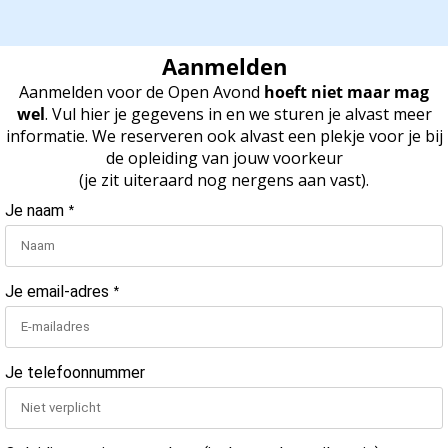
 op de
e. Hierdoor
Aanmelden
 website-
Aanmelden voor de Open Avond
hoeft niet maar mag
ren
wel
. Vul hier je gegevens in en we sturen je alvast meer
nte
informatie. We reserveren ook alvast een plekje voor je bij
enties
de opleiding van jouw voorkeur
gebaseerd
(je zit uiteraard nog nergens aan vast).
 gedrag van
Je naam
ezoeker.
*
uren
Je email-adres
*
Je telefoonnummer