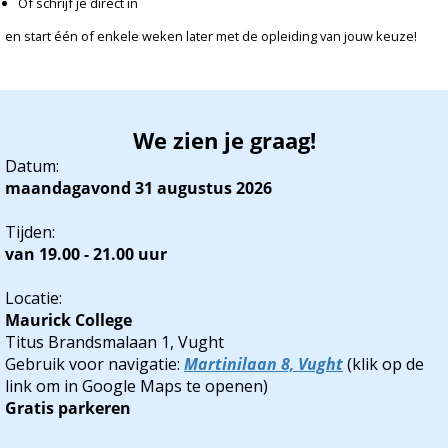
Of schrijf je direct in
s kan de
e niet
en start één of enkele weken later met de opleiding van jouw keuze!
oneren.
ieken
ische
We zien je graag!
s worden
Datum:
kt om
maandagavond 31 augustus 2026
em
tie te
Tijden:
elen over
van 19.00 - 21.00 uur
drag van
Locatie:
zoeker op
Maurick College
site.
Titus Brandsmalaan 1, Vught
Gebruik voor navigatie:
Martinilaan 8, Vught
(klik op de
ing
link om in Google Maps te openen)
ingcookies
Gratis parkeren
 gebruikt
oekers te