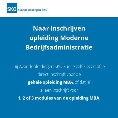
Naar inschrijven
ngen
opleiding Moderne
 policy
Bedrijfsadministratie
oneel
Bij Avondopleidingen SKO kun je zelf kiezen of je
onele
direct inschrijft voor de
s zijn
gehele opleiding MBA
, of dat je
kelijk om
bsite te
alleen inschrijft voor
ken. Ze
1, 2 of 3 modules van de opleiding MBA
.
 gebruikt
asisfuncties
der deze