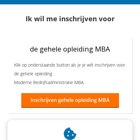
s kan de
e niet
Ik wil me inschrijven voor
oneren.
ieken
ische
de gehele opleiding MBA
s worden
kt om
em
Klik op onderstaande button als je je wilt inschrijven voor
tie te
de gehele opleiding
elen over
Moderne Bedrijfsadministratie MBA.
drag van
zoeker op
Inschrijven gehele opleiding MBA
site.
ing
ingcookies
 gebruikt
oekers te